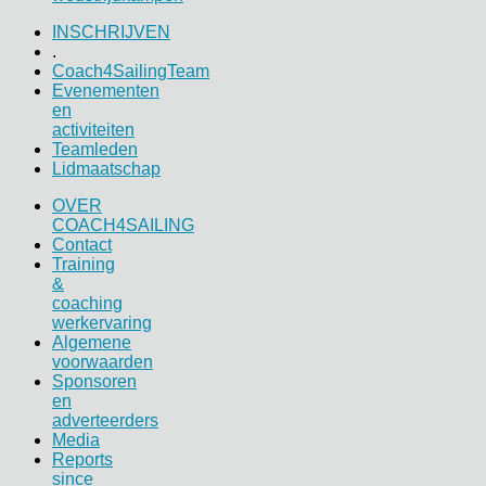
INSCHRIJVEN
.
Coach4SailingTeam
Evenementen
en
activiteiten
Teamleden
Lidmaatschap
OVER
COACH4SAILING
Contact
Training
&
coaching
werkervaring
Algemene
voorwaarden
Sponsoren
en
adverteerders
Media
Reports
since