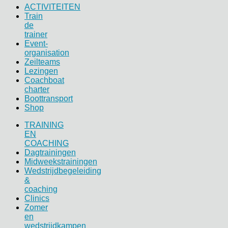
ACTIVITEITEN
Train
de
trainer
Event-
organisation
Zeilteams
Lezingen
Coachboat
charter
Boottransport
Shop
TRAINING
EN
COACHING
Dagtrainingen
Midweekstrainingen
Wedstrijdbegeleiding
&
coaching
Clinics
Zomer
en
wedstrijdkampen