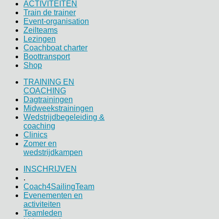
ACTIVITEITEN
Train de trainer
Event-organisation
Zeilteams
Lezingen
Coachboat charter
Boottransport
Shop
TRAINING EN
COACHING
Dagtrainingen
Midweekstrainingen
Wedstrijdbegeleiding &
coaching
Clinics
Zomer en
wedstrijdkampen
INSCHRIJVEN
.
Coach4SailingTeam
Evenementen en
activiteiten
Teamleden