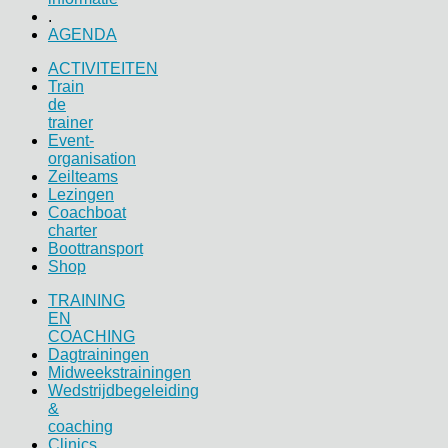
.
AGENDA
ACTIVITEITEN
Train
de
trainer
Event-
organisation
Zeilteams
Lezingen
Coachboat
charter
Boottransport
Shop
TRAINING
EN
COACHING
Dagtrainingen
Midweekstrainingen
Wedstrijdbegeleiding
&
coaching
Clinics