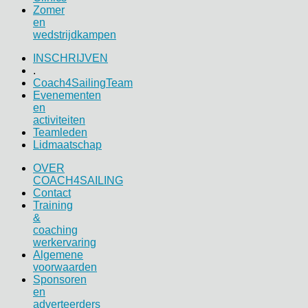
Zomer
en
wedstrijdkampen
INSCHRIJVEN
.
Coach4SailingTeam
Evenementen
en
activiteiten
Teamleden
Lidmaatschap
OVER
COACH4SAILING
Contact
Training
&
coaching
werkervaring
Algemene
voorwaarden
Sponsoren
en
adverteerders