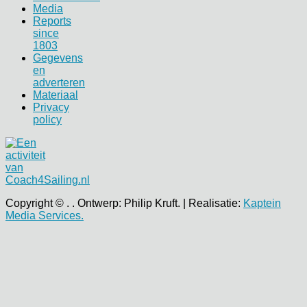
Media
Reports
since
1803
Gegevens
en
adverteren
Materiaal
Privacy
policy
Copyright © . . Ontwerp: Philip Kruft. | Realisatie:
Kaptein
Media Services.