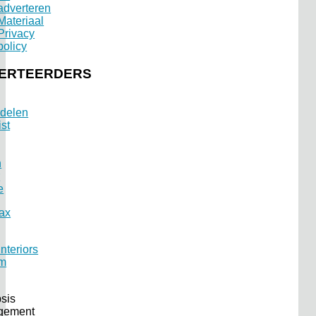
adverteren
Materiaal
Privacy
policy
ERTEERDERS